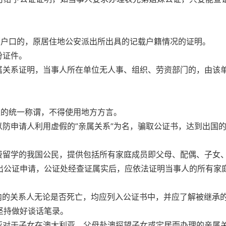
销户口的，原居住地公安派出所出具的记载户籍情况的证明。
份证件。
属关系证明，当事人所在单位无人事、组织、劳资部门的，由该
定的统一称谓，不得使用地方方言。
以防申请人利用虚假的”亲属关系”为名，骗取公证书，达到出国
费留学的我国公民，提供包括所有家庭成员即父母、配偶、子女
出公证申请，公证处经查证属实后，应依法证明当事人的所有家
内的关系人无论是否死亡，均应列入公证书中，并应了解被继承
坚持做好谈话笔录。
亚对于子女在澳大利亚，父母赴澳探望子女或定居而办理的亲属