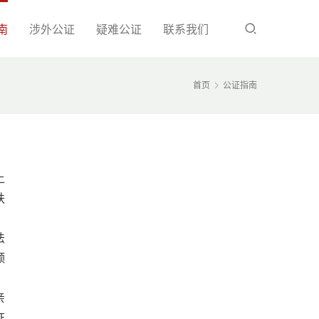
南
涉外公证
疑难公证
联系我们
首页
公证指南
上
扶
法
领
亲
证