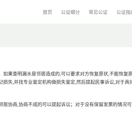
首页
公证细分
常见公证
公证指
。如果查明漏水是邻居造成的,可以要求对方恢复原状,不能恢复
记损失,并找专业鉴定机构做损失鉴定,然后提起民事诉讼,对于具
邻居协商,协商不成的可以提起诉讼；对于没有保留发票的情况可