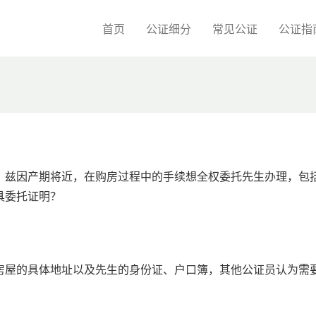
首页
公证细分
常见公证
公证指
。兹因产期将近，在购房过程中的手续想全权委托先生办理，包
具委托证明？
房屋的具体地址以及先生的身份证、户口簿，其他公证员认为需