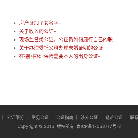
房产证加子女名字–
关于收入的公证–
现场监督类公证，公证员如何履行自己的职责？
关于办理委托父母办理未婚证明的公证–
在德国办理保险需要本人的出身公证–
公证细分
常见公证
公证指南
涉外公证
疑难公证
联
Copyright
©
2016 版权所有
京ICP备17058717号-2