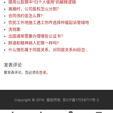
挪用公款罪中“归个人使用”的解释逻辑
离婚时，公司股权怎么分割？
合同违约金怎么算?
农民工外地施工遇工伤咋选择仲裁起诉管辖地
洗钱案
出国通常需要办理哪些公证书？
醉酒和精神病人犯罪一样吗?
什么情形属于同居关系，对同居关系纠纷怎么处理？
发表评论
要发表评论，您必须先
登录
。
Copyright
©
2016 版权所有
京ICP备17058717号-2