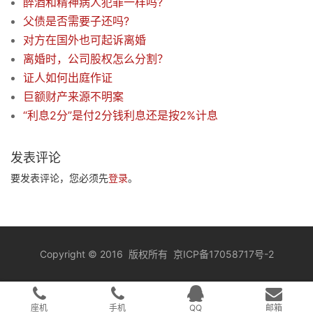
醉酒和精神病人犯罪一样吗?
父债是否需要子还吗?
对方在国外也可起诉离婚
离婚时，公司股权怎么分割？
证人如何出庭作证
巨额财产来源不明案
“利息2分”是付2分钱利息还是按2%计息
发表评论
要发表评论，您必须先
登录
。
Copyright
©
2016 版权所有
京ICP备17058717号-2
座机
手机
QQ
邮箱