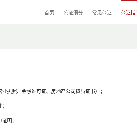
首页
公证细分
常见公证
公证指
营业执照、金融许可证、房地产公司资质证书）；
件；
份证明；