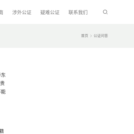
南
涉外公证
疑难公证
联系我们
首页
公证问答
华东
在贵
不能
籍