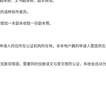
书翻译费、文书翻译费、副本费等。
译的语种有所差异。
每增加一本副本收取一份副本费。
：申请人的住所在公证机构所在地，非本地户籍的申请人需提供在
萨克斯坦等国，需要同时加做译文与原文相符公证，系统会自动