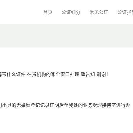
首页
公证细分
常见公证
公证指
携带什么证件 在贵机构的哪个窗口办理 望告知 谢谢！
门出具的无婚姻登记记录证明后至我处的业务受理接待室进行办