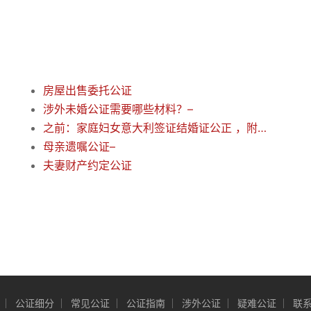
房屋出售委托公证
涉外未婚公证需要哪些材料？–
之前：家庭妇女意大利签证结婚证公正 ，附加问题–
母亲遗嘱公证–
夫妻财产约定公证
公证细分
常见公证
公证指南
涉外公证
疑难公证
联