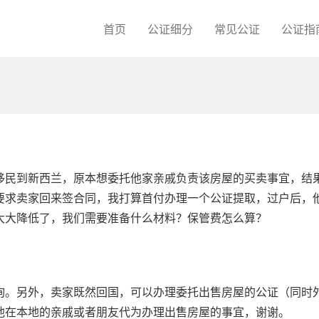
首页
公证细分
常见公证
公证指
移民到新西兰，原本想委托他家亲戚负责该房屋的买卖事宜，结
要求卖家回来签合同，我打算首付办理一个公证提取，过户后，
大大降低了，我们需要准备什么材料？保管费怎么算？
询。另外，卖家既然回国，可以办理委托出售房屋的公证（同时
他在本地的亲戚或者朋友代为办理出售房屋的事宜，谢谢。