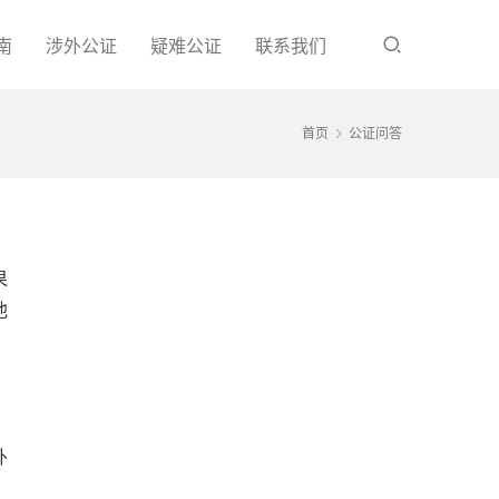
南
涉外公证
疑难公证
联系我们
首页
公证问答
果
他
外