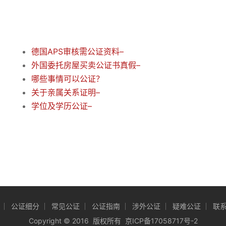
德国APS审核需公证资料–
外国委托房屋买卖公证书真假–
哪些事情可以公证？
关于亲属关系证明–
学位及学历公证–
公证细分
常见公证
公证指南
涉外公证
疑难公证
联
Copyright
©
2016 版权所有
京ICP备17058717号-2