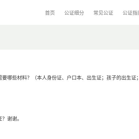
首页
公证细分
常见公证
公证指
需要哪些材料？（本人身份证、户口本、出生证；孩子的出生证
证？谢谢。