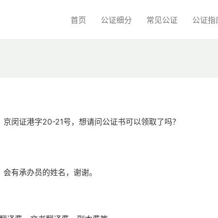
首页
公证细分
常见公证
公证指
）京闵证港字20-21号，想请问公证书可以领取了吗？
，会有承办员的姓名，谢谢。