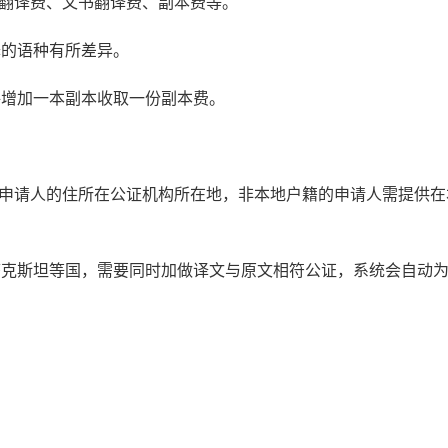
书翻译费、文书翻译费、副本费等。
译的语种有所差异。
每增加一本副本收取一份副本费。
：申请人的住所在公证机构所在地，非本地户籍的申请人需提供在
萨克斯坦等国，需要同时加做译文与原文相符公证，系统会自动