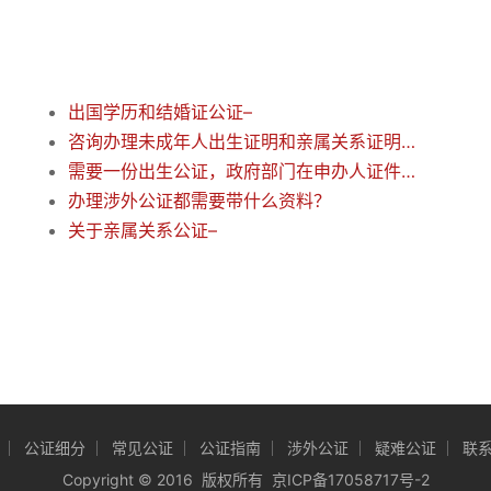
出国学历和结婚证公证–
咨询办理未成年人出生证明和亲属关系证明事项–
需要一份出生公证，政府部门在申办人证件齐全下也不肯盖章？
办理涉外公证都需要带什么资料？
关于亲属关系公证–
公证细分
常见公证
公证指南
涉外公证
疑难公证
联
Copyright
©
2016 版权所有
京ICP备17058717号-2