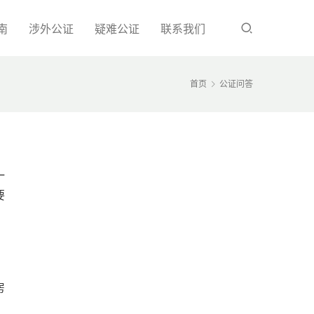
南
涉外公证
疑难公证
联系我们
首页
公证问答
一
要
房