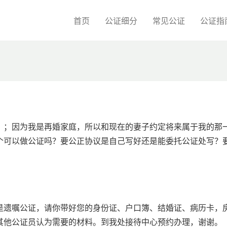
首页
公证细分
常见公证
公证指
，；因为我是再婚家庭，所以和现在的妻子约定将来属于我的那
个可以做公证吗？要公正协议是自己写好还是能委托公证处写？
是遗嘱公证，请你带好您的身份证、户口簿、结婚证、病历卡，
其他公证员认为需要的材料。到我处接待中心预约办理，谢谢。