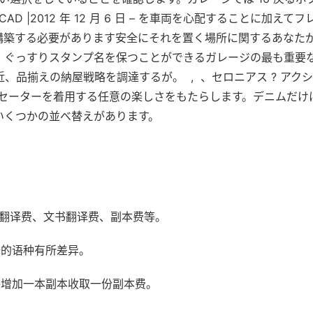
AD |2012 年 12 月 6 日 – を車両を心配することに加えてフ
構築する必要があります安全にそれを置く場所に関するあなた
、ぐっすりスタンプ名を保つことができるガレージの最も重要
品揃えの納屋戦略を調達するが。  ,  、セロニアス ? アク
、セーターを着用する任意の楽しさをもたらします。デニムだけ
いくつかの並べ替えがあります。
书翻译费、文书翻译费、副本费等。
译的语种有所差异。
每增加一本副本收取一份副本费。