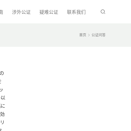
南
涉外公证
疑难公证
联系我们
首页
公证问答
の
を
ッ
の以
に 
の効
リ 
タ