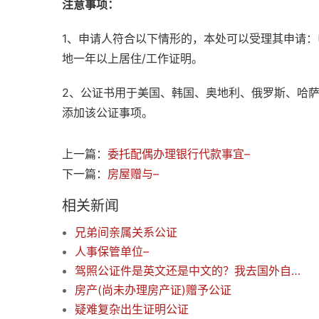
注意事项：
1、申请人符合以下情形的，本处可以受理其申请
地一年以上居住/工作证明。
2、公证书用于美国、韩国、奥地利、俄罗斯、哈
添加该公证事项。
上一篇：
委托配偶办理银行代款事宜–
下一篇：
房屋赠与–
相关新闻
兄弟间亲属关系公证
人事保管单位–
驾照公证件是英文还是中文的？我去国外自驾需要的是英文公证件
房产(尚未办理房产证)赠予公证
疑难复杂出生证明公证