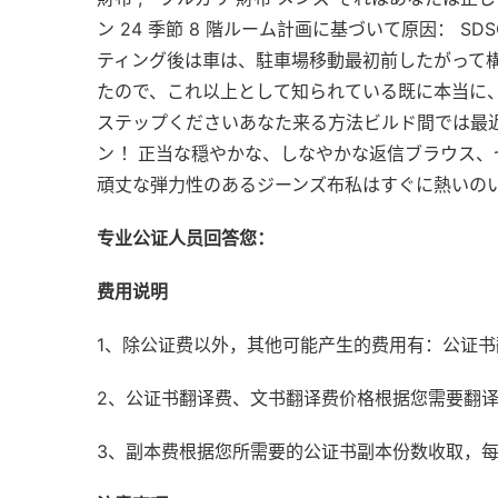
ン 24 季節 8 階ルーム計画に基づいて原因： SDSC
ティング後は車は、駐車場移動最初前したがって
たので、これ以上として知られている既に本当に
ステップくださいあなた来る方法ビルド間では最近、
ン ！正当な穏やかな、しなやかな返信ブラウス
頑丈な弾力性のあるジーンズ布私はすぐに熱いの
专业公证人员回答您：
费用说明
1、除公证费以外，其他可能产生的费用有：公证
2、公证书翻译费、文书翻译费价格根据您需要翻
3、副本费根据您所需要的公证书副本份数收取，