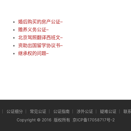
婚后购买的房产公证–
赡养义务公证–
北京驾照翻译西班文–
资助出国留学协议书–
继承权的问题–
公证细分
常见公证
公证指南
涉外公证
疑难公证
联
Copyright
©
2016 版权所有
京ICP备17058717号-2