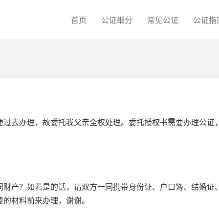
首页
公证细分
常见公证
公证指
便过去办理，故委托我父亲全权处理。委托授权书需要办理公证
同财产？如若是的话，请双方一同携带身份证、户口簿、结婚证
要的材料前来办理，谢谢。