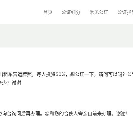
首页
公证细分
常见公证
公证指
出租车营运牌照，每人投资50%，想公证一下，请问可以吗？公
多少？谢谢
咨询台询问后再办理。您和您的合伙人需亲自前来办理。谢谢！