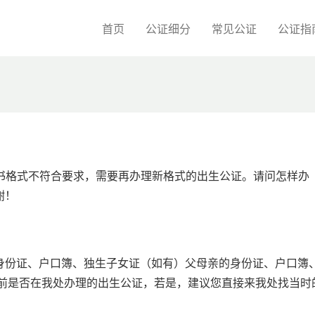
首页
公证细分
常见公证
公证指
证书格式不符合要求，需要再办理新格式的出生公证。请问怎样办
谢！
身份证、户口簿、独生子女证（如有）父母亲的身份证、户口簿
年前是否在我处办理的出生公证，若是，建议您直接来我处找当时