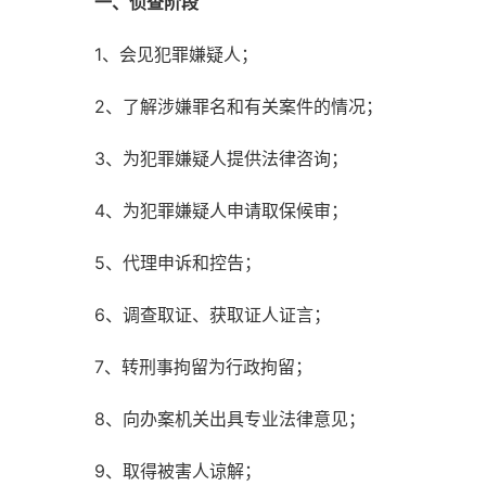
一、侦查阶段
1、会见犯罪嫌疑人；
2、了解涉嫌罪名和有关案件的情况；
3、为犯罪嫌疑人提供法律咨询；
4、为犯罪嫌疑人申请取保候审；
5、代理申诉和控告；
6、调查取证、获取证人证言；
7、转刑事拘留为行政拘留；
8、向办案机关出具专业法律意见；
9、取得被害人谅解；