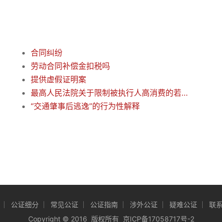
合同纠纷
劳动合同补偿金扣税吗
提供虚假证明案
最高人民法院关于限制被执行人高消费的若干规定
“交通肇事后逃逸”的行为性解释
公证细分
常见公证
公证指南
涉外公证
疑难公证
联
Copyright
©
2016 版权所有
京ICP备17058717号-2