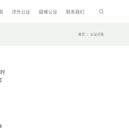
南
涉外公证
疑难公证
联系我们
首页
公证问答
于时
过
，
事