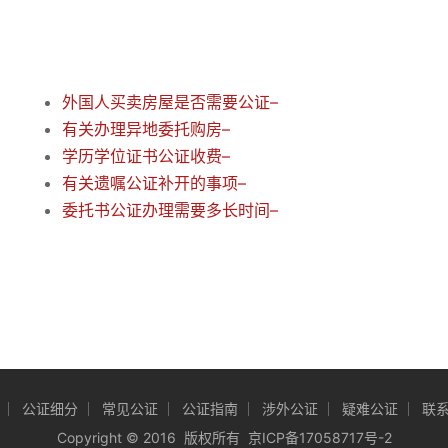
外国人买卖房屋是否需要公证–
有关办理异地委托购房–
学历学位证书公证收费–
有关遗嘱公证补开的事项–
委托书公证办理需要多长时间–
公证细分
常见公证
公证指南
涉外公证
疑难公证
联
Copyright
©
2016 版权所有
京ICP备17058717号-2