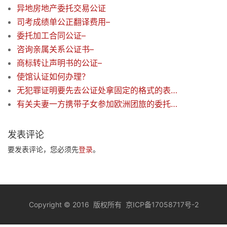
异地房地产委托交易公证
司考成绩单公正翻译费用–
委托加工合同公证–
咨询亲属关系公证书–
商标转让声明书的公证–
使馆认证如何办理？
无犯罪证明要先去公证处拿固定的格式的表单还是直接去派出所开具就好了呢？
有关夫妻一方携带子女参加欧洲团旅的委托书公证–
发表评论
要发表评论，您必须先
登录
。
Copyright
©
2016 版权所有
京ICP备17058717号-2