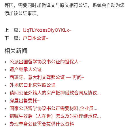
等国，需要同时加做译文与原文相符公证，系统会自动为您
添加该公证事项。
上一篇：
iJqTLYozesDIyOYKLx–
下一篇：
户口本公证–
相关新闻
公派出国留学协议书公证的担保人–
遗产继承人公证
西班牙、意大利文驾照公证 — 再问–
外地房口北京驾照公证
请问公证外籍人的房产抵押借款合同及协议需要多少钱？
房屋出售委托–
国家公派留学协议书公正需要材料,企业员工担保
遗嘱生效后（人在世）怎么及时办理继承权公证
办理单身公证需要提供什么资料