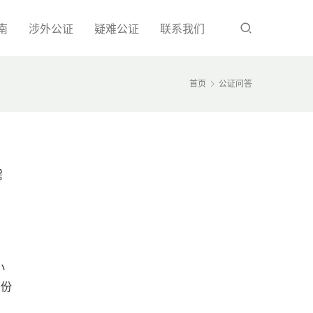
南
涉外公证
疑难公证
联系我们
首页
公证问答
需
小
书份