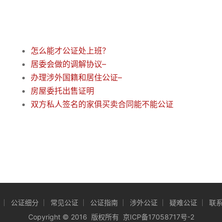
怎么能才公证处上班？
居委会做的调解协议–
办理涉外国籍和居住公证–
房屋委托出售证明
双方私人签名的家俱买卖合同能不能公证
公证细分
常见公证
公证指南
涉外公证
疑难公证
联
Copyright
©
2016 版权所有
京ICP备17058717号-2