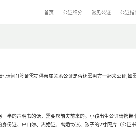
首页
公证细分
常见公证
公证指
洲.请问1)签证需提供亲属关系公证是否还需男方一起来公证,如
另一半的声明书的话，需要您前夫前来的。小孩出生公证请携带
的身份证、户口簿、离婚证、离婚协议、孩子的2寸照片（公证