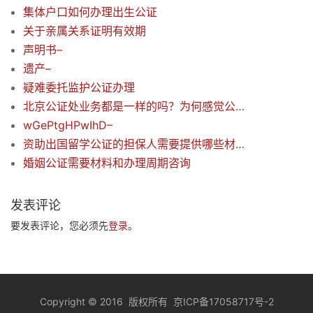
集体户口如何办理出生公证
关于亲属关系证明有效期
声明书–
遗产–
疑难委托监护公证办理
北京公证处业务都是一样的吗？为何感觉公证处的职能不够明晰？
wGePtgHPwIhD–
资助出国留学公证的担保人需要提供哪些材料？–
婚姻公证需要材料和办理周期咨询
发表评论
要发表评论，您必须先
登录
。
Copyright
©
2016 版权所有
京ICP备17058717号-2