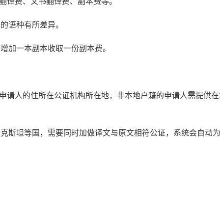
书翻译费、文书翻译费、副本费等。
译的语种有所差异。
每增加一本副本收取一份副本费。
：申请人的住所在公证机构所在地，非本地户籍的申请人需提供在
萨克斯坦等国，需要同时加做译文与原文相符公证，系统会自动