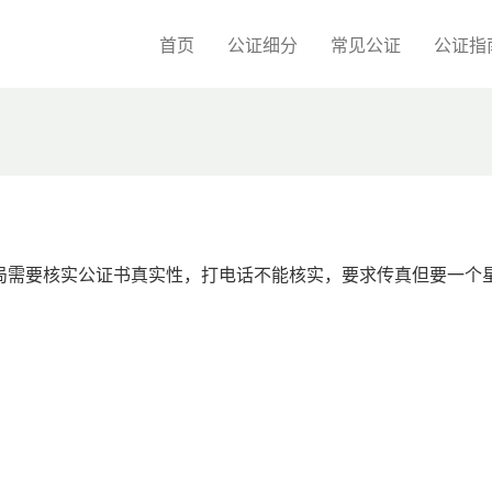
首页
公证细分
常见公证
公证指
局需要核实公证书真实性，打电话不能核实，要求传真但要一个