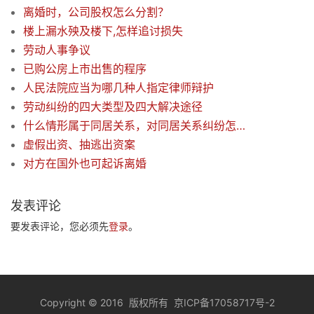
离婚时，公司股权怎么分割？
楼上漏水殃及楼下,怎样追讨损失
劳动人事争议
已购公房上市出售的程序
人民法院应当为哪几种人指定律师辩护
劳动纠纷的四大类型及四大解决途径
什么情形属于同居关系，对同居关系纠纷怎么处理？
虚假出资、抽逃出资案
对方在国外也可起诉离婚
发表评论
要发表评论，您必须先
登录
。
Copyright
©
2016 版权所有
京ICP备17058717号-2