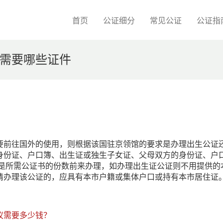
首页
公证细分
常见公证
公证指
需要哪些证件
要前往国外的使用，则根据该国驻京领馆的要求是办理出生公证
身份证、户口簿、出生证或独生子女证、父母双方的身份证、户
n是所需公证书的份数前来办理，如办理出生证公证则不用提供的
请办理该公证的，应具有本市户籍或集体户口或持有本市居住证
议需要多少钱？