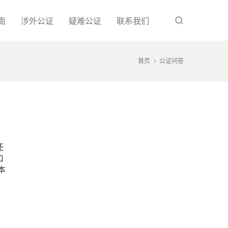
南
涉外公证
疑难公证
联系我们
首页
公证问答
还
口
本
。