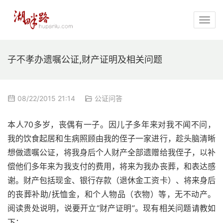
子不孝办遗嘱公证,财产证明及相关问题
08/22/2015 21:14
公证问答
本人70多岁，丧偶有一子。因儿子多年来对我不闻不问，
我的饮食起居和生病照顾由我的侄子一家进行，趁头脑清晰
想做遗嘱公证，将我身后个人财产全部遗赠给我侄子，以补
偿他们多年来为我支付的费用，将来为我办丧葬，和表达感
谢。财产包括现金、银行存款（退休金工资卡）、将来身后
的丧葬补助/抚恤金，和个人物品（衣物）等，无不动产。
阅读贵处说明，说要开立“财产证明”。现有相关问题请教如
下：