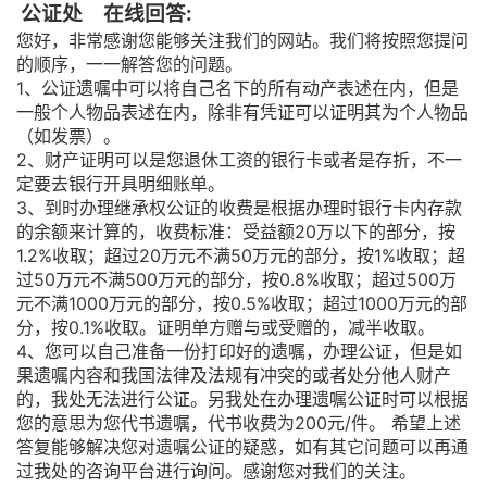
公证处 在线回答:
您好，非常感谢您能够关注我们的网站。我们将按照您提问
的顺序，一一解答您的问题。
1、公证遗嘱中可以将自己名下的所有动产表述在内，但是
一般个人物品表述在内，除非有凭证可以证明其为个人物品
（如发票）。
2、财产证明可以是您退休工资的银行卡或者是存折，不一
定要去银行开具明细账单。
3、到时办理继承权公证的收费是根据办理时银行卡内存款
的余额来计算的，收费标准：受益额20万以下的部分，按
1.2%收取；超过20万元不满50万元的部分，按1%收取；超
过50万元不满500万元的部分，按0.8%收取；超过500万
元不满1000万元的部分，按0.5%收取；超过1000万元的部
分，按0.1%收取。证明单方赠与或受赠的，减半收取。
4、您可以自己准备一份打印好的遗嘱，办理公证，但是如
果遗嘱内容和我国法律及法规有冲突的或者处分他人财产
的，我处无法进行公证。另我处在办理遗嘱公证时可以根据
您的意思为您代书遗嘱，代书收费为200元/件。 希望上述
答复能够解决您对遗嘱公证的疑惑，如有其它问题可以再通
过我处的咨询平台进行询问。感谢您对我们的关注。