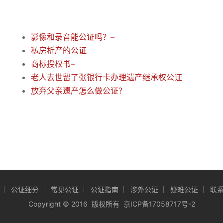
影像和录音能公证吗？–
私房析产的公证
商标授权书–
老人去世留了张银行卡办理遗产继承权公证
放弃父亲遗产怎么做公证？
公证细分
常见公证
公证指南
涉外公证
疑难公证
联
Copyright
©
2016 版权所有
京ICP备17058717号-2