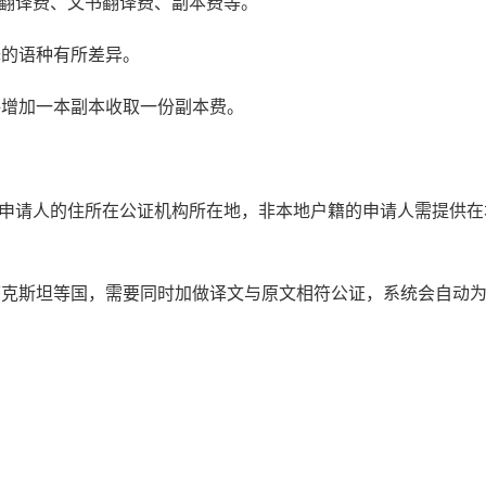
书翻译费、文书翻译费、副本费等。
译的语种有所差异。
每增加一本副本收取一份副本费。
：申请人的住所在公证机构所在地，非本地户籍的申请人需提供在
萨克斯坦等国，需要同时加做译文与原文相符公证，系统会自动