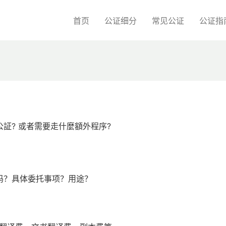
首页
公证细分
常见公证
公证指
証? 或者需要走什麼額外程序?
吗？具体委托事项？用途？