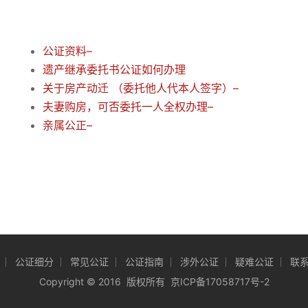
公证资料–
遗产继承委托书公证如何办理
关于房产动迁 （委托他人代本人签字）–
夫妻购房，可否委托一人全权办理–
亲属公正–
公证细分
常见公证
公证指南
涉外公证
疑难公证
联
Copyright
©
2016 版权所有
京ICP备17058717号-2