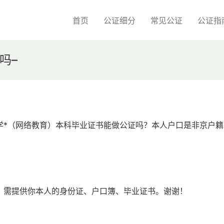
首页
公证细分
常见公证
公证指
吗–
学*（网络教育）本科毕业证书能做公证吗？本人户口是非京户籍
。需提供你本人的身份证、户口簿、毕业证书。谢谢！