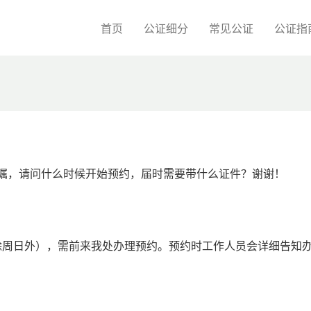
首页
公证细分
常见公证
公证指
遗嘱，请问什么时候开始预约，届时需要带什么证件？谢谢！
，除周日外），需前来我处办理预约。预约时工作人员会详细告知