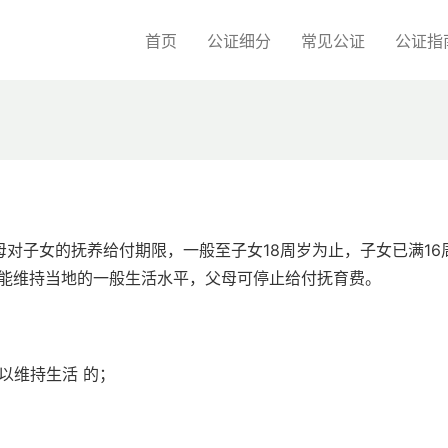
首页
公证细分
常见公证
公证指
对子女的抚养给付期限，一般至子女18周岁为止，子女已满16
并能维持当地的一般生活水平，父母可停止给付抚育费。
以维持生活 的；