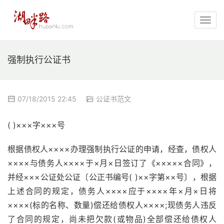
强制执行公证书
07/18/2015 22:45
公证书范文
( )×××字×××号
根据债权人××××办理强制执行公证的申请，经查，债权人
××××与债务人××××于×月×日签订了《×××××合同》，
并经×××公证处公证〔公正书编号( )××字第××号〕，根据
上述合同的规定，债务人××××应于××××年×月×日将
××××(标的名称、数量)偿还给债权人××××;现债务人违反
了合同的规定，尚未把欠款(或物品)全部偿还给债权人