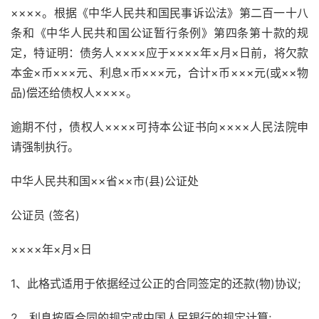
××××。根据《中华人民共和国民事诉讼法》第二百一十八
条和《中华人民共和国公证暂行条例》第四条第十款的规
定，特证明：债务人××××应于××××年×月×日前，将欠款
本金×币×××元、利息×币×××元，合计×币×××元(或××物
品)偿还给债权人××××。
逾期不付，债权人××××可持本公证书向××××人民法院申
请强制执行。
中华人民共和国××省××市(县)公证处
公证员 (签名)
××××年×月×日
1、此格式适用于依据经过公正的合同签定的还款(物)协议;
2、利息按原合同的规定或中国人民银行的规定计算;